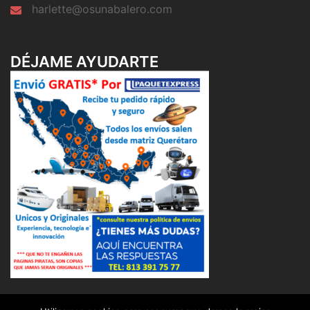
harlette@osunabalero.com
DÉJAME AYUDARTE