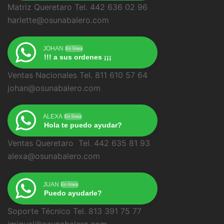
Matriz Queretaro Tel. 442 636 02 96
harlette@osunabalero.com
JOHAN
En línea
!!! a sus ordenes ¡¡¡
Ventas Nacionales Tel. 811 610 57 64
johan@osunabalero.com
ALEXA
En línea
Hola te puedo ayudar?
Ventas Queretaro Tel. 442 635 81 93
alexa@osunabalero.com
JUAN
En línea
Puedo ayudarle?
Soporte Técnico Tel. 813 391 75 77