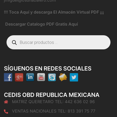
jmiguel@osunabalero.com
!!! Toca Aquí y descarga El Almacén Virtual PDF ¡¡¡
Descargar Catalogo PDF Gratis Aquí
Búsqueda
de
productos
SÍGUENOS EN REDES SOCIALES
CEDIS OBD REPUBLICA MEXICANA
MATRIZ QUERETARO TEL: 442 636 02 96
VENTAS NACIONALES TEL: 813 391 75 77