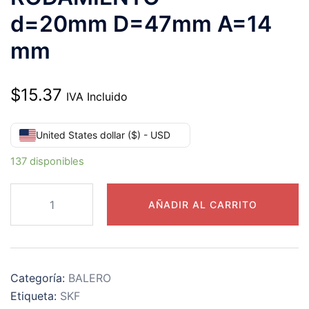
d=20mm D=47mm A=14
mm
$
15.37
IVA Incluido
United States dollar ($) - USD
137 disponibles
6204-
AÑADIR AL CARRITO
2RSH/C3
SKF
RODAMIENTO
d=20mm D=47mm A=14
Categoría:
BALERO
mm
Etiqueta:
SKF
cantidad