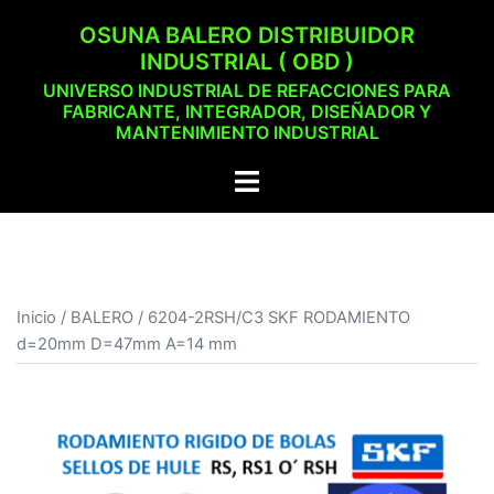
Saltar
OSUNA BALERO DISTRIBUIDOR
al
INDUSTRIAL ( OBD )
contenido
UNIVERSO INDUSTRIAL DE REFACCIONES PARA
FABRICANTE, INTEGRADOR, DISEÑADOR Y
MANTENIMIENTO INDUSTRIAL
Alternar
menú
Inicio
/
BALERO
/ 6204-2RSH/C3 SKF RODAMIENTO
d=20mm D=47mm A=14 mm