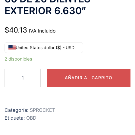
EXTERIOR 6.630″
$
40.13
IVA Incluido
United States dollar ($) - USD
2 disponibles
60B26
AÑADIR AL CARRITO
CATARINA
PASO
60
DE
Categoría:
SPROCKET
26
Etiqueta:
OBD
DIENTES
EXTERIOR
6.630"