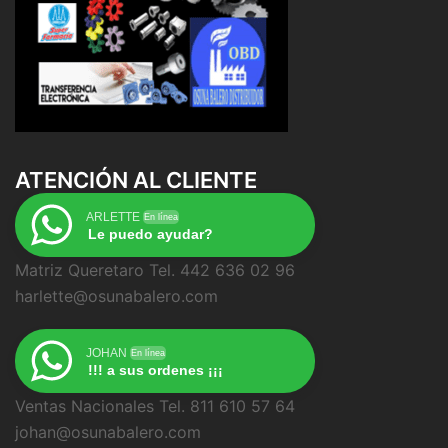
ATENCIÓN AL CLIENTE
ARLETTE
En línea
Le puedo ayudar?
Matriz Queretaro Tel. 442 636 02 96
harlette@osunabalero.com
JOHAN
En línea
!!! a sus ordenes ¡¡¡
Ventas Nacionales Tel. 811 610 57 64
johan@osunabalero.com