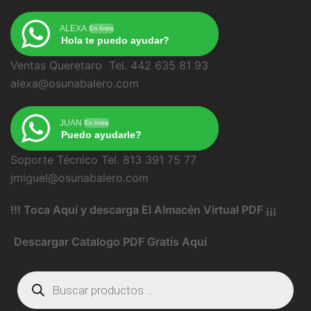
ALEXA
En línea
Hola te puedo ayudar?
Ventas Queretaro Tel. 442 635 81 93
alexa@osunabalero.com
JUAN
En línea
Puedo ayudarle?
Soporte Técnico Tel. 813 391 75 77
jmiguel@osunabalero.com
!!! Toca Aquí y descarga El Almacén Virtual PDF ¡¡¡
Descargar Catalogo PDF Gratis Aquí
Búsqueda
de
productos