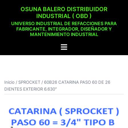
Saltar
OSUNA BALERO DISTRIBUIDOR
al
INDUSTRIAL ( OBD )
contenido
UNIVERSO INDUSTRIAL DE REFACCIONES PARA
FABRICANTE, INTEGRADOR, DISEÑADOR Y
MANTENIMIENTO INDUSTRIAL
Alternar
menú
Inicio
/
SPROCKET
/ 60B26 CATARINA PASO 60 DE 26
DIENTES EXTERIOR 6.630″