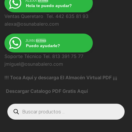
ALEXA
En línea
Hola te puedo ayudar?
Ventas Queretaro Tel. 442 635 81 93
alexa@osunabalero.com
JUAN
En línea
Puedo ayudarle?
Soporte Técnico Tel. 813 391 75 77
jmiguel@osunabalero.com
!!! Toca Aquí y descarga El Almacén Virtual PDF ¡¡¡
Descargar Catalogo PDF Gratis Aquí
Búsqueda
de
productos