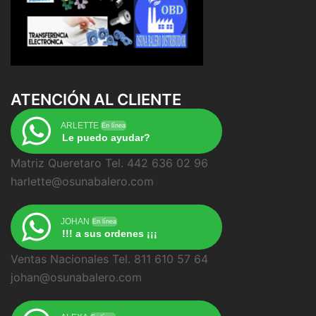
ATENCIÓN AL CLIENTE
ARLETTE
En línea
Le puedo ayudar?
Matriz Queretaro Tel. 442 636 02 96
harlette@osunabalero.com
JOHAN
En línea
!!! a sus ordenes ¡¡¡
Ventas Nacionales Tel. 811 610 57 64
johan@osunabalero.com