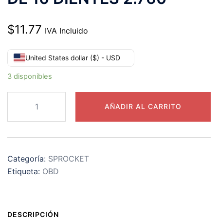
$
11.77
IVA Incluido
United States dollar ($) - USD
3 disponibles
60B10
AÑADIR AL CARRITO
CATARINA
PASO
60
DE
Categoría:
SPROCKET
10
Etiqueta:
OBD
DIENTES
2.760"
cantidad
DESCRIPCIÓN