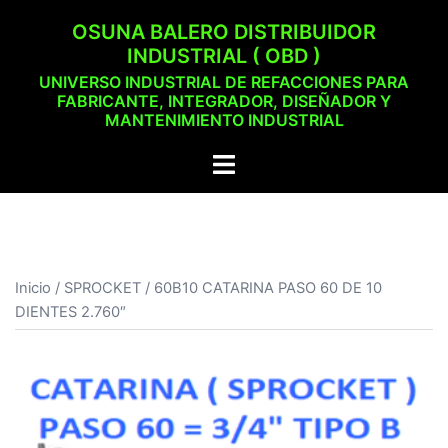
Saltar
OSUNA BALERO DISTRIBUIDOR
al
INDUSTRIAL ( OBD )
contenido
UNIVERSO INDUSTRIAL DE REFACCIONES PARA
FABRICANTE, INTEGRADOR, DISEÑADOR Y
MANTENIMIENTO INDUSTRIAL
Alternar
menú
Inicio
/
SPROCKET
/ 60B10 CATARINA PASO 60 DE 10
DIENTES 2.760″