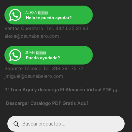
ALEXA
En línea
Hola te puedo ayudar?
Ventas Queretaro Tel. 442 635 81 93
alexa@osunabalero.com
JUAN
En línea
Puedo ayudarle?
Soporte Técnico Tel. 813 391 75 77
jmiguel@osunabalero.com
!!! Toca Aquí y descarga El Almacén Virtual PDF ¡¡¡
Descargar Catalogo PDF Gratis Aquí
Búsqueda
de
productos