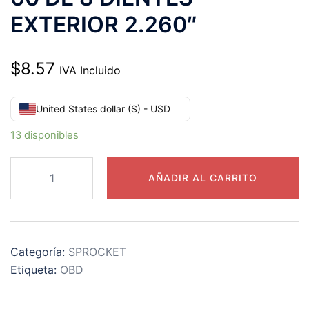
EXTERIOR 2.260″
$
8.57
IVA Incluido
United States dollar ($) - USD
13 disponibles
60B08
AÑADIR AL CARRITO
CATARINA
PASO
60
DE
Categoría:
SPROCKET
8
Etiqueta:
OBD
DIENTES
EXTERIOR
2.260"