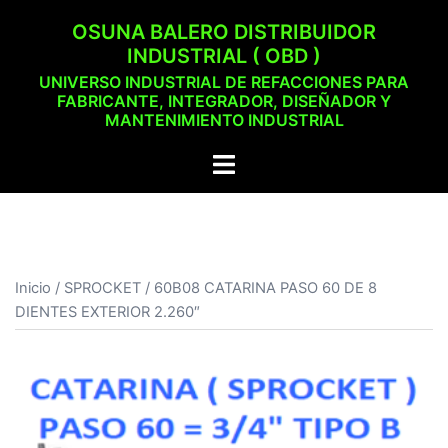
Saltar
OSUNA BALERO DISTRIBUIDOR
al
INDUSTRIAL ( OBD )
contenido
UNIVERSO INDUSTRIAL DE REFACCIONES PARA
FABRICANTE, INTEGRADOR, DISEÑADOR Y
MANTENIMIENTO INDUSTRIAL
Alternar
menú
Inicio
/
SPROCKET
/ 60B08 CATARINA PASO 60 DE 8
DIENTES EXTERIOR 2.260″