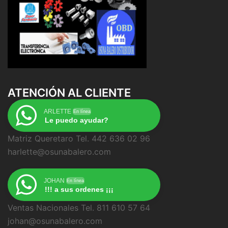
ATENCIÓN AL CLIENTE
ARLETTE
En línea
Le puedo ayudar?
Matriz Queretaro Tel. 442 636 02 96
harlette@osunabalero.com
JOHAN
En línea
!!! a sus ordenes ¡¡¡
Ventas Nacionales Tel. 811 610 57 64
johan@osunabalero.com