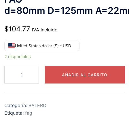
d=80mm D=125mm A=22
$
104.77
IVA Incluido
United States dollar ($) - USD
2 disponibles
6016-
AÑADIR AL CARRITO
2RSR
RODAMIENTO
FAG
d=80mm D=125mm A=22mm
Categoría:
BALERO
cantidad
Etiqueta:
fag