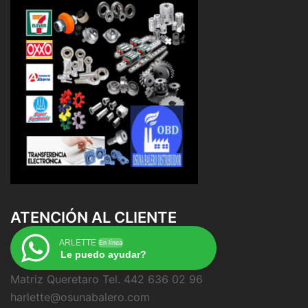
ATENCIÓN AL CLIENTE
ARLETTE
En línea
Le puedo ayudar?
Matriz Queretaro Tel. 442 636 02 96
harlette@osunabalero.com