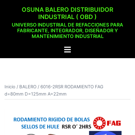
Saltar
OSUNA BALERO DISTRIBUIDOR
al
INDUSTRIAL ( OBD )
contenido
UNIVERSO INDUSTRIAL DE REFACCIONES PARA
FABRICANTE, INTEGRADOR, DISEÑADOR Y
MANTENIMIENTO INDUSTRIAL
Alternar
menú
Inicio
/
BALERO
/ 6016-2RSR RODAMIENTO FAG
d=80mm D=125mm A=22mm