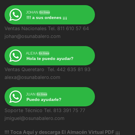
JOHAN
En línea
!!! a sus ordenes ¡¡¡
Ventas Nacionales Tel. 811 610 57 64
johan@osunabalero.com
ALEXA
En línea
Hola te puedo ayudar?
Ventas Queretaro Tel. 442 635 81 93
alexa@osunabalero.com
JUAN
En línea
Puedo ayudarle?
Soporte Técnico Tel. 813 391 75 77
jmiguel@osunabalero.com
!!! Toca Aquí y descarga El Almacén Virtual PDF ¡¡¡