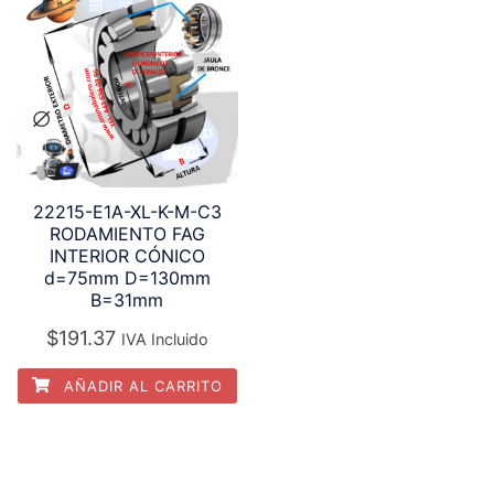
22215-E1A-XL-K-M-C3
RODAMIENTO FAG
INTERIOR CÓNICO
d=75mm D=130mm
B=31mm
$
191.37
IVA Incluido
AÑADIR AL CARRITO