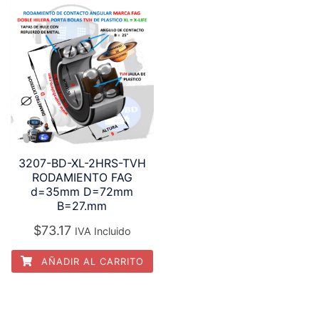
3207-BD-XL-2HRS-TVH
RODAMIENTO FAG
d=35mm D=72mm
B=27.mm
$
73.17
IVA Incluido
AÑADIR AL CARRITO