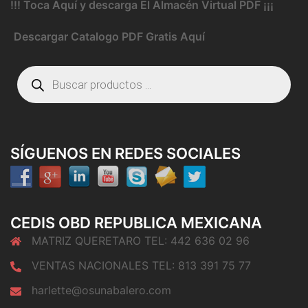
!!! Toca Aquí y descarga El Almacén Virtual PDF ¡¡¡
Descargar Catalogo PDF Gratis Aquí
Búsqueda
de
productos
SÍGUENOS EN REDES SOCIALES
CEDIS OBD REPUBLICA MEXICANA
MATRIZ QUERETARO TEL: 442 636 02 96
VENTAS NACIONALES TEL: 813 391 75 77
harlette@osunabalero.com