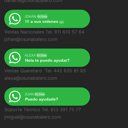
harlette@osunabalero.com
JOHAN
En línea
!!! a sus ordenes ¡¡¡
Ventas Nacionales Tel. 811 610 57 64
johan@osunabalero.com
ALEXA
En línea
Hola te puedo ayudar?
Ventas Queretaro Tel. 442 635 81 93
alexa@osunabalero.com
JUAN
En línea
Puedo ayudarle?
Soporte Técnico Tel. 813 391 75 77
jmiguel@osunabalero.com