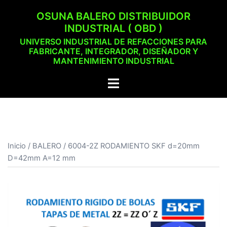
Saltar
OSUNA BALERO DISTRIBUIDOR
al
INDUSTRIAL ( OBD )
contenido
UNIVERSO INDUSTRIAL DE REFACCIONES PARA
FABRICANTE, INTEGRADOR, DISEÑADOR Y
MANTENIMIENTO INDUSTRIAL
Alternar
menú
Inicio
/
BALERO
/ 6004-2Z RODAMIENTO SKF d=20mm
D=42mm A=12 mm