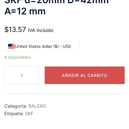
A=12 mm
$
13.57
IVA Incluido
United States dollar ($) - USD
8 disponibles
6004-
AÑADIR AL CARRITO
2Z
RODAMIENTO
SKF
d=20mm
Categoría:
BALERO
D=42mm
Etiqueta:
SKF
A=12
mm