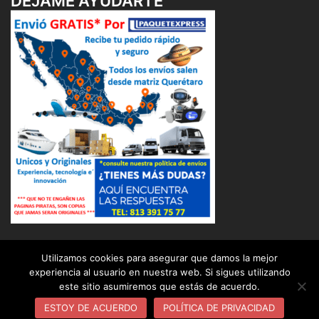
DÉJAME AYUDARTE
Utilizamos cookies para asegurar que damos la mejor
experiencia al usuario en nuestra web. Si sigues utilizando
este sitio asumiremos que estás de acuerdo.
© 2026 OSUNA BALERO DISTRIBUIDOR INDUSTRIAL (
OBD ). Funciona gracias a
Sydney
ESTOY DE ACUERDO
POLÍTICA DE PRIVACIDAD