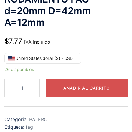
d=20mm D=42mm
A=12mm
$
7.77
IVA Incluido
United States dollar ($) - USD
26 disponibles
6004-
AÑADIR AL CARRITO
2RSR-
L038
RODAMIENTO
FAG
Categoría:
BALERO
d=20mm
Etiqueta:
fag
D=42mm