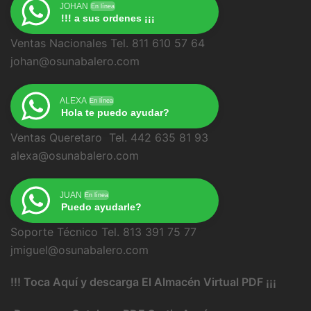
JOHAN
En línea
!!! a sus ordenes ¡¡¡
Ventas Nacionales Tel. 811 610 57 64
johan@osunabalero.com
ALEXA
En línea
Hola te puedo ayudar?
Ventas Queretaro Tel. 442 635 81 93
alexa@osunabalero.com
JUAN
En línea
Puedo ayudarle?
Soporte Técnico Tel. 813 391 75 77
jmiguel@osunabalero.com
!!! Toca Aquí y descarga El Almacén Virtual PDF ¡¡¡