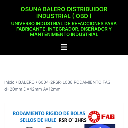
Saltar
OSUNA BALERO DISTRIBUIDOR
al
INDUSTRIAL ( OBD )
contenido
UNIVERSO INDUSTRIAL DE REFACCIONES PARA
FABRICANTE, INTEGRADOR, DISEÑADOR Y
MANTENIMIENTO INDUSTRIAL
Alternar
menú
Inicio
/
BALERO
/ 6004-2RSR-L038 RODAMIENTO FAG
d=20mm D=42mm A=12mm