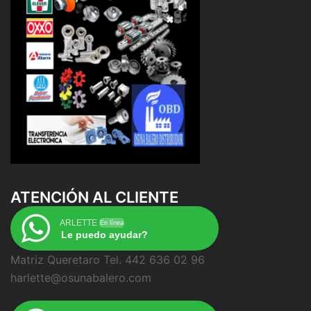
ATENCIÓN AL CLIENTE
ARLETTE
En línea
Le puedo ayudar?
Matriz Queretaro Tel. 442 636 02 96
harlette@osunabalero.com