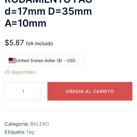
d=17mm D=35mm
A=10mm
$
5.87
IVA Incluido
United States dollar ($) - USD
20 disponibles
6003-
AÑADIR AL CARRITO
2Z-
L038
RODAMIENTO
FAG
Categoría:
BALERO
d=17mm
Etiqueta:
fag
D=35mm