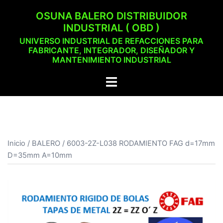
Saltar
OSUNA BALERO DISTRIBUIDOR
al
INDUSTRIAL ( OBD )
contenido
UNIVERSO INDUSTRIAL DE REFACCIONES PARA
FABRICANTE, INTEGRADOR, DISEÑADOR Y
MANTENIMIENTO INDUSTRIAL
Alternar
menú
Inicio
/
BALERO
/ 6003-2Z-L038 RODAMIENTO FAG d=17mm
D=35mm A=10mm