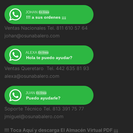
JOHAN
En línea
!!! a sus ordenes ¡¡¡
Ventas Nacionales Tel. 811 610 57 64
johan@osunabalero.com
ALEXA
En línea
Hola te puedo ayudar?
Ventas Queretaro Tel. 442 635 81 93
alexa@osunabalero.com
JUAN
En línea
Puedo ayudarle?
Soporte Técnico Tel. 813 391 75 77
jmiguel@osunabalero.com
!!! Toca Aquí y descarga El Almacén Virtual PDF ¡¡¡