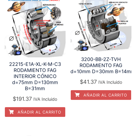
3200-BB-2Z-TVH
22215-E1A-XL-K-M-C3
RODAMIENTO FAG
RODAMIENTO FAG
d=10mm D=30mm B=14mm
INTERIOR CÓNICO
$
41.37
d=75mm D=130mm
IVA Incluido
B=31mm
AÑADIR AL CARRITO
$
191.37
IVA Incluido
AÑADIR AL CARRITO