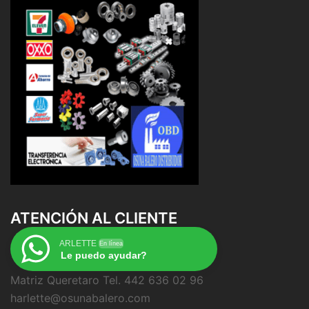
ATENCIÓN AL CLIENTE
ARLETTE
En línea
Le puedo ayudar?
Matriz Queretaro Tel. 442 636 02 96
harlette@osunabalero.com