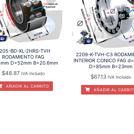
205-BD-XL-2HRS-TVH
2209-K-TVH-C3 RODAM
RODAMIENTO FAG
INTERIOR CONICO FAG d
5mm D=52mm B=20.6mm
D=85mm B=23mm
$
48.87
IVA Incluido
$
67.13
IVA Incluido
AÑADIR AL CARRITO
AÑADIR AL CARRI