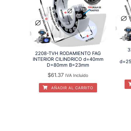
3
2208-TVH RODAMIENTO FAG
INTERIOR CILINDRICO d=40mm
d=2
D=80mm B=23mm
$
61.37
IVA Incluido
AÑADIR AL CARRITO