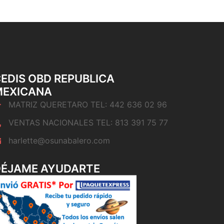
EDIS OBD REPUBLICA
MEXICANA
MATRIZ QUERETARO TEL: 442 636 02 96
VENTAS NACIONALES TEL: 813 391 75 77
harlette@osunabalero.com
DÉJAME AYUDARTE