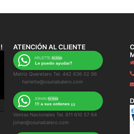
!
ATENCIÓN AL CLIENTE
C
ARLETTE
En línea
Le puedo ayudar?
Matriz Queretaro Tel. 442 636 02 96
harlette@osunabalero.com
JOHAN
En línea
!!! a sus ordenes ¡¡¡
Ventas Nacionales Tel. 811 610 57 64
johan@osunabalero.com