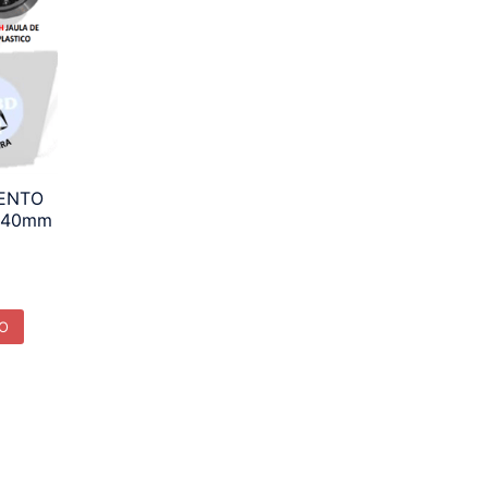
IENTO
=40mm
TO