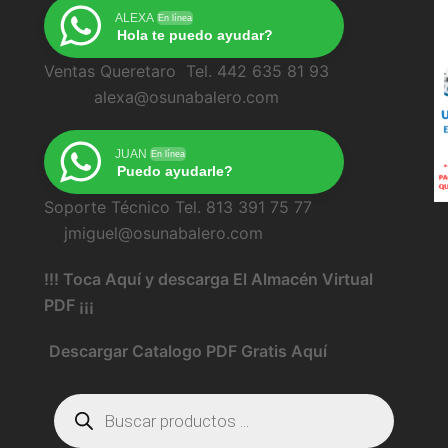
ALEXA
En línea
Hola te puedo ayudar?
Ventas Queretaro Tel. 442 635 81 93
alexa@osunabalero.com
JUAN
En línea
Puedo ayudarle?
Soporte Técnico Tel. 813 391 75 77
jmiguel@osunabalero.com
!!! Toca Aquí y descarga El Almacén Virtual
PDF ¡¡¡
Descargar Catalogo PDF Gratis Aquí
Búsqueda
de
productos