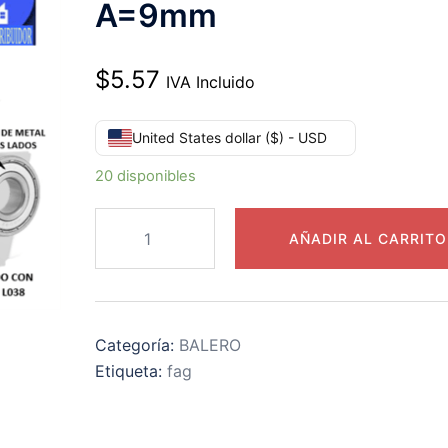
A=9mm
$
5.57
IVA Incluido
United States dollar ($) - USD
20 disponibles
6002-
AÑADIR AL CARRITO
2Z-
L038-
C3
RODAMIENTO
Categoría:
BALERO
FAG
Etiqueta:
fag
d=15mm
D=32mm
A=9mm