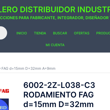
ERO DISTRIBUIDOR INDUSTRI
ACCIONES PARA FABRICANTE, INTEGRADOR, DISEÑADOR
INICIO
TIENDA
BUSCAR
OFERTAS
PRODU
MI CUENTA
TO FAG d=15mm D=32mm A=9mm
6002-2Z-L038-C3
RODAMIENTO FAG
d=15mm D=32mm