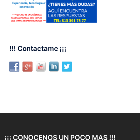
!!! Contactame ¡¡¡
¡¡¡ CONOCENOS UN POCO MAS !!!