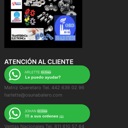
ATENCIÓN AL CLIENTE
ARLETTE
En línea
Le puedo ayudar?
Matriz Queretaro Tel. 442 636 02 96
harlette@osunabalero.com
JOHAN
En línea
!!! a sus ordenes ¡¡¡
Ventas Nacionales Tel. 811 610 57 64