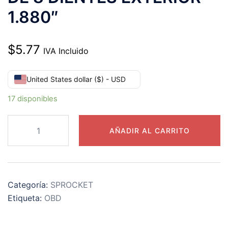
1.880″
$
5.77
IVA Incluido
United States dollar ($) - USD
17 disponibles
50B8
AÑADIR AL CARRITO
CATARINA
PASO
50
DE
Categoría:
SPROCKET
8
Etiqueta:
OBD
DIENTES
EXTERIOR
1.880"