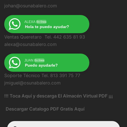
johan@osunabalero.com
ALEXA
En línea
Hola te puedo ayudar?
Ventas Queretaro Tel. 442 635 81 93
alexa@osunabalero.com
JUAN
En línea
Puedo ayudarle?
Soporte Técnico Tel. 813 391 75 77
jmiguel@osunabalero.com
!!! Toca Aquí y descarga El Almacén Virtual PDF ¡¡¡
Descargar Catalogo PDF Gratis Aquí
Búsqueda