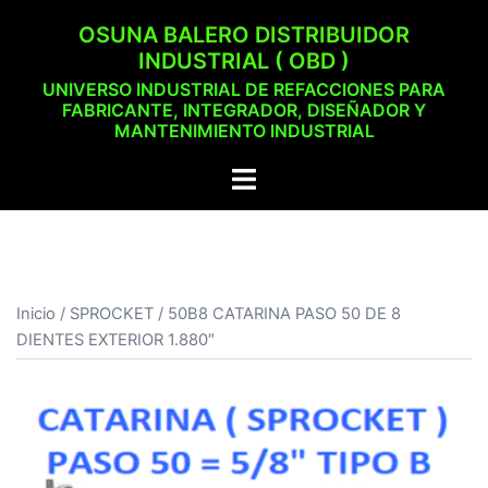
Saltar
OSUNA BALERO DISTRIBUIDOR
al
INDUSTRIAL ( OBD )
contenido
UNIVERSO INDUSTRIAL DE REFACCIONES PARA
FABRICANTE, INTEGRADOR, DISEÑADOR Y
MANTENIMIENTO INDUSTRIAL
Alternar
menú
Inicio
/
SPROCKET
/ 50B8 CATARINA PASO 50 DE 8
DIENTES EXTERIOR 1.880″