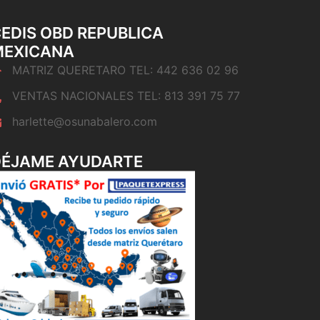
EDIS OBD REPUBLICA
MEXICANA
MATRIZ QUERETARO TEL: 442 636 02 96
VENTAS NACIONALES TEL: 813 391 75 77
harlette@osunabalero.com
DÉJAME AYUDARTE