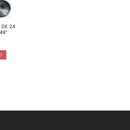
 DE 24
49″
TO