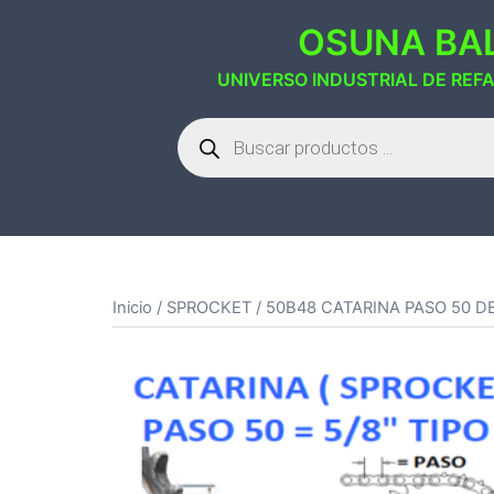
Saltar
OSUNA BAL
al
contenido
UNIVERSO INDUSTRIAL DE REF
Búsqueda
de
productos
Inicio
/
SPROCKET
/ 50B48 CATARINA PASO 50 DE