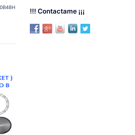
50B48H
!!! Contactame ¡¡¡