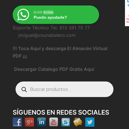
JUAN
En línea
Puedo ayudarle?
Soporte Técnico Tel. 813 391 75 77
jmiguel@osunabalero.com
!!! Toca Aquí y descarga El Almacén Virtual
PDF ¡¡¡
Descargar Catalogo PDF Gratis Aquí
Búsqueda
de
productos
SÍGUENOS EN REDES SOCIALES