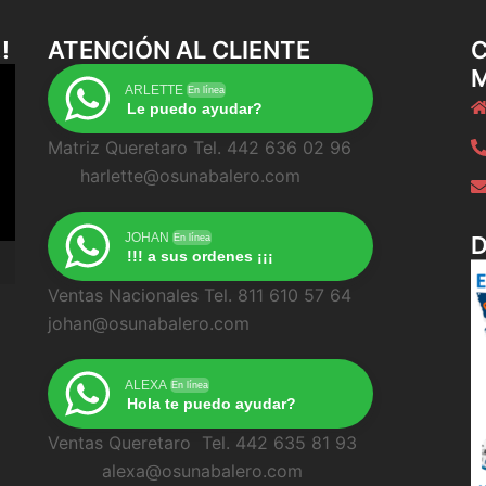
!
ATENCIÓN AL CLIENTE
C
ARLETTE
En línea
Le puedo ayudar?
Matriz Queretaro Tel. 442 636 02 96
harlette@osunabalero.com
JOHAN
En línea
!!! a sus ordenes ¡¡¡
Ventas Nacionales Tel. 811 610 57 64
johan@osunabalero.com
ALEXA
En línea
Hola te puedo ayudar?
Ventas Queretaro Tel. 442 635 81 93
alexa@osunabalero.com