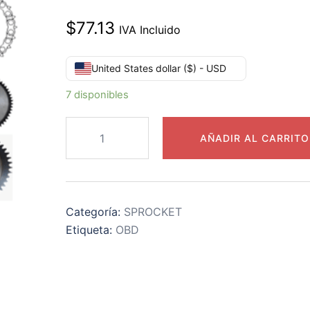
$
77.13
IVA Incluido
United States dollar ($) - USD
7 disponibles
50B48
AÑADIR AL CARRITO
CATARINA
PASO
50
DE
Categoría:
SPROCKET
48
Etiqueta:
OBD
DIENTES
EXTERIOR
9.910"
cantidad