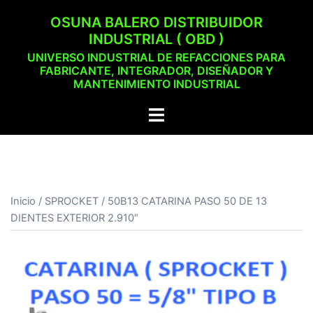
Saltar
OSUNA BALERO DISTRIBUIDOR
al
INDUSTRIAL ( OBD )
contenido
UNIVERSO INDUSTRIAL DE REFACCIONES PARA
FABRICANTE, INTEGRADOR, DISEÑADOR Y
MANTENIMIENTO INDUSTRIAL
Alternar
menú
Inicio
/
SPROCKET
/ 50B13 CATARINA PASO 50 DE 13
DIENTES EXTERIOR 2.910″