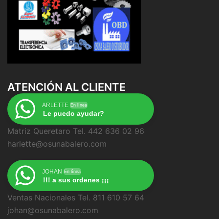
ATENCIÓN AL CLIENTE
ARLETTE
En línea
Le puedo ayudar?
Matriz Queretaro Tel. 442 636 02 96
harlette@osunabalero.com
JOHAN
En línea
!!! a sus ordenes ¡¡¡
Ventas Nacionales Tel. 811 610 57 64
johan@osunabalero.com