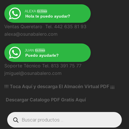
ALEXA
En línea
Hola te puedo ayudar?
Ventas Queretaro Tel. 442 635 81 93
alexa@osunabalero.com
JUAN
En línea
Puedo ayudarle?
Soporte Técnico Tel. 813 391 75 77
jmiguel@osunabalero.com
!!! Toca Aquí y descarga El Almacén Virtual PDF ¡¡¡
Descargar Catalogo PDF Gratis Aquí
Búsqueda
de
productos