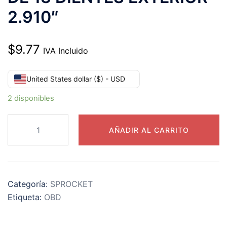
2.910″
$
9.77
IVA Incluido
United States dollar ($) - USD
2 disponibles
50B13
AÑADIR AL CARRITO
CATARINA
PASO
50
DE
Categoría:
SPROCKET
13
Etiqueta:
OBD
DIENTES
EXTERIOR
2.910"