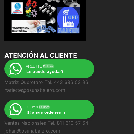
ATENCIÓN AL CLIENTE
ARLETTE
En línea
Le puedo ayudar?
Matriz Queretaro Tel. 442 636 02 96
harlette@osunabalero.com
JOHAN
En línea
!!! a sus ordenes ¡¡¡
Ventas Nacionales Tel. 811 610 57 64
johan@osunabalero.com