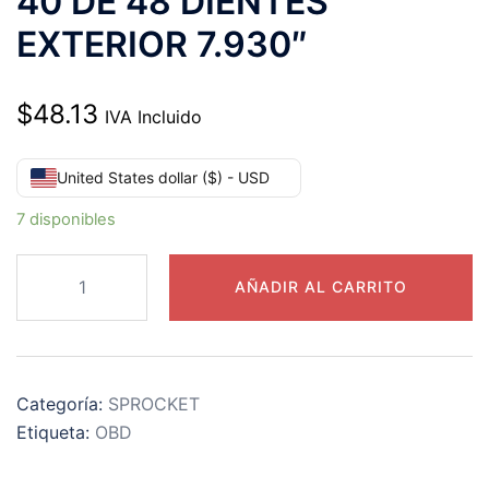
40 DE 48 DIENTES
EXTERIOR 7.930″
$
48.13
IVA Incluido
United States dollar ($) - USD
7 disponibles
40B48
AÑADIR AL CARRITO
CATARINA
PASO
40
DE
Categoría:
SPROCKET
48
Etiqueta:
OBD
DIENTES
EXTERIOR