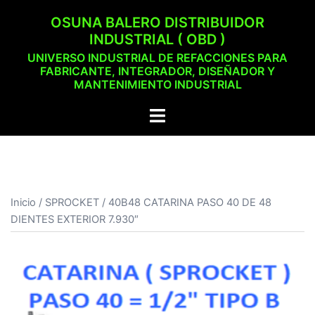
Saltar
OSUNA BALERO DISTRIBUIDOR
al
INDUSTRIAL ( OBD )
contenido
UNIVERSO INDUSTRIAL DE REFACCIONES PARA
FABRICANTE, INTEGRADOR, DISEÑADOR Y
MANTENIMIENTO INDUSTRIAL
Alternar
menú
Inicio
/
SPROCKET
/ 40B48 CATARINA PASO 40 DE 48
DIENTES EXTERIOR 7.930″