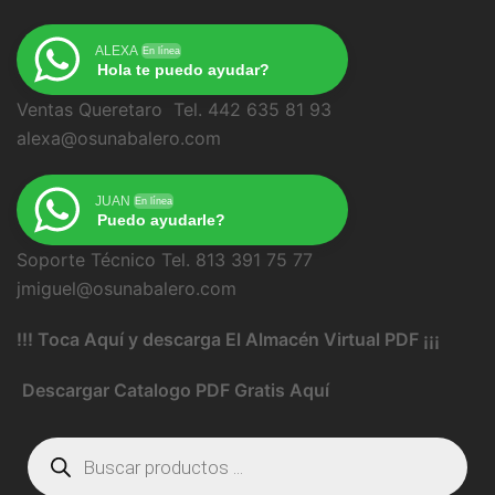
ALEXA
En línea
Hola te puedo ayudar?
Ventas Queretaro Tel. 442 635 81 93
alexa@osunabalero.com
JUAN
En línea
Puedo ayudarle?
Soporte Técnico Tel. 813 391 75 77
jmiguel@osunabalero.com
!!! Toca Aquí y descarga El Almacén Virtual PDF ¡¡¡
Descargar Catalogo PDF Gratis Aquí
Búsqueda
de
productos