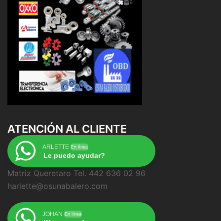
ATENCIÓN AL CLIENTE
ARLETTE
En línea
Le puedo ayudar?
Matriz Queretaro Tel. 442 636 02 96
harlette@osunabalero.com
JOHAN
En línea