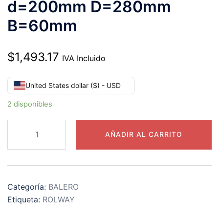
d=200mm D=280mm
B=60mm
$
1,493.17
IVA Incluido
United States dollar ($) - USD
2 disponibles
23940-
AÑADIR AL CARRITO
C3-
W33
RODAMIENTO
ROLWAY
Categoría:
BALERO
INTERIOR
Etiqueta:
ROLWAY
CILÍNDRICO
d=200mm