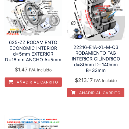
625-ZZ RODAMIENTO
22216-E1A-XL-M-C3
ECONOMIC INTERIOR
RODAMIENTO FAG
d=5mm EXTERIOR
INTERIOR CILÍNDRICO
D=16mm ANCHO A=5mm
d=80mm D=140mm
$
1.47
B=33mm
IVA Incluido
$
213.17
IVA Incluido
AÑADIR AL CARRITO
AÑADIR AL CARRITO