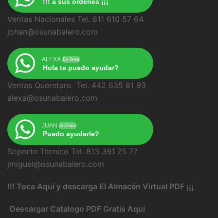
!!! a sus ordenes ¡¡¡
Ventas Nacionales Tel. 811 610 57 64
johan@osunabalero.com
ALEXA
En línea
Hola te puedo ayudar?
Ventas Queretaro Tel. 442 635 81 93
alexa@osunabalero.com
JUAN
En línea
Puedo ayudarle?
Soporte Técnico Tel. 813 391 75 77
jmiguel@osunabalero.com
!!! Toca Aquí y descarga El Almacén Virtual PDF ¡¡¡
Descargar Catalogo PDF Gratis Aquí