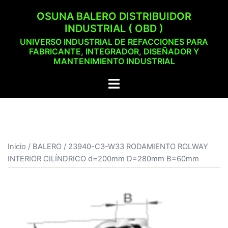
Saltar
OSUNA BALERO DISTRIBUIDOR
al
INDUSTRIAL ( OBD )
contenido
UNIVERSO INDUSTRIAL DE REFACCIONES PARA
FABRICANTE, INTEGRADOR, DISEÑADOR Y
MANTENIMIENTO INDUSTRIAL
Alternar
menú
Inicio
/
BALERO
/ 23940-C3-W33 RODAMIENTO ROLWAY
INTERIOR CILÍNDRICO d=200mm D=280mm B=60mm