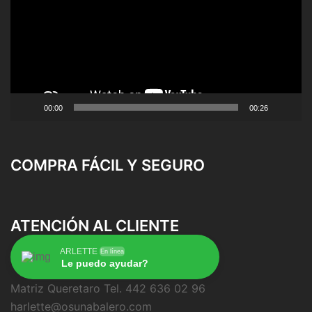
vídeo
00:00
00:26
COMPRA FÁCIL Y SEGURO
ATENCIÓN AL CLIENTE
ARLETTE
En línea
Le puedo ayudar?
Matriz Queretaro Tel. 442 636 02 96
harlette@osunabalero.com