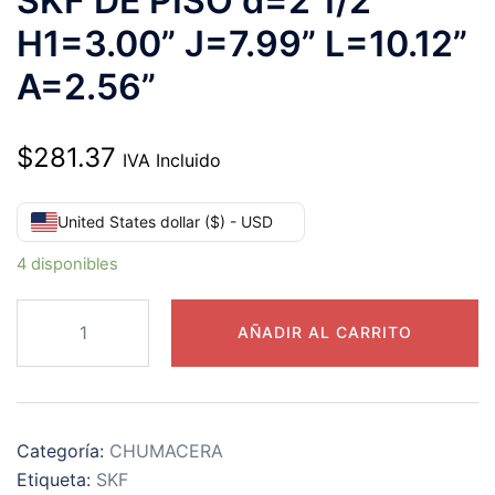
SKF DE PISO d=2 1/2”
H1=3.00” J=7.99” L=10.12”
A=2.56”
$
281.37
IVA Incluido
United States dollar ($) - USD
4 disponibles
SY
AÑADIR AL CARRITO
2
1/2
TF
CHUMACERA
Categoría:
CHUMACERA
SKF
Etiqueta:
SKF
DE