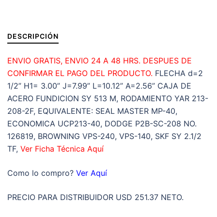
PISO
d=2
1/2”
DESCRIPCIÓN
H1=3.00”
J=7.99”
ENVIO GRATIS, ENVIO 24 A 48 HRS. DESPUES DE
L=10.12”
CONFIRMAR EL PAGO DEL PRODUCTO.
FLECHA d=2
A=2.56”
1/2” H1= 3.00” J=7.99” L=10.12” A=2.56” CAJA DE
cantidad
ACERO FUNDICION SY 513 M, RODAMIENTO YAR 213-
208-2F, EQUIVALENTE: SEAL MASTER MP-40,
ECONOMICA UCP213-40, DODGE P2B-SC-208 NO.
126819, BROWNING VPS-240, VPS-140, SKF SY 2.1/2
TF,
Ver Ficha Técnica Aquí
Como lo compro?
Ver Aquí
PRECIO PARA DISTRIBUIDOR USD 251.37 NETO.