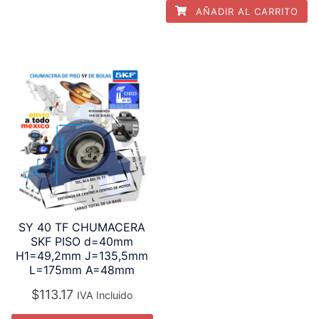
AÑADIR AL CARRITO
SY 40 TF CHUMACERA
SKF PISO d=40mm
H1=49,2mm J=135,5mm
L=175mm A=48mm
$
113.17
IVA Incluido