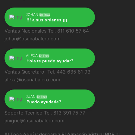
JOHAN
En línea
!!! a sus ordenes ¡¡¡
Ventas Nacionales Tel. 811 610 57 64
johan@osunabalero.com
ALEXA
En línea
Hola te puedo ayudar?
Ventas Queretaro Tel. 442 635 81 93
alexa@osunabalero.com
JUAN
En línea
Puedo ayudarle?
Soporte Técnico Tel. 813 391 75 77
jmiguel@osunabalero.com
!!! Toca Aquí y descarga El Almacén Virtual PDF ¡¡¡