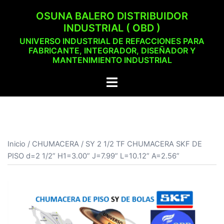
Saltar
OSUNA BALERO DISTRIBUIDOR
al
INDUSTRIAL ( OBD )
contenido
UNIVERSO INDUSTRIAL DE REFACCIONES PARA
FABRICANTE, INTEGRADOR, DISEÑADOR Y
MANTENIMIENTO INDUSTRIAL
Alternar
menú
Inicio
/
CHUMACERA
/ SY 2 1/2 TF CHUMACERA SKF DE
PISO d=2 1/2” H1=3.00” J=7.99” L=10.12” A=2.56”