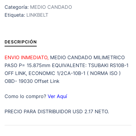
LINK-
Categoría:
MEDIO CANDADO
BELT
Etiqueta:
LINKBELT
PARA
CADENA
SENCILLA
DE
DESCRIPCIÓN
RODILLOS
PASO
ENVIO INMEDIATO,
MEDIO CANDADO MILIMETRICO
15.875mm
PASO P= 15.875mm EQUIVALENTE: TSUBAKI RS10B-1
(
OFF LINK, ECONOMIC 1/2CA-10B-1 ( NORMA ISO )
0.625”
OBD- 19030 Offset Link
5/8”
)
Como lo compro?
Ver Aquí
cantidad
PRECIO PARA DISTRIBUIDOR USD 2.17 NETO.