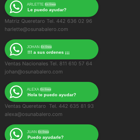
ARLETTE
En línea
Le puedo ayudar?
Matriz Queretaro Tel. 442 636 02 96
harlette@osunabalero.com
JOHAN
En línea
!!! a sus ordenes ¡¡¡
Ventas Nacionales Tel. 811 610 57 64
johan@osunabalero.com
ALEXA
En línea
Hola te puedo ayudar?
Ventas Queretaro Tel. 442 635 81 93
alexa@osunabalero.com
JUAN
En línea
Puedo ayudarle?