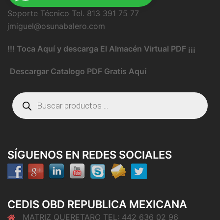
Soporte Técnico Tel. 813 391 75 77
jmiguel@osunabalero.com
!!! Toca Aquí y descarga El Almacén Virtual PDF ¡¡¡
Descargar Catalogo PDF Gratis Aquí
Búsqueda
de
productos
SÍGUENOS EN REDES SOCIALES
CEDIS OBD REPUBLICA MEXICANA
MATRIZ QUERETARO TEL: 442 636 02 96