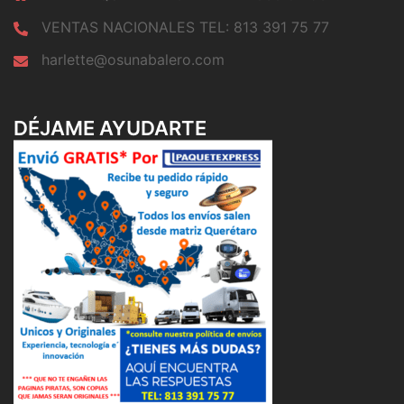
VENTAS NACIONALES TEL: 813 391 75 77
harlette@osunabalero.com
DÉJAME AYUDARTE