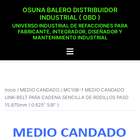
Saltar
OSUNA BALERO DISTRIBUIDOR
al
INDUSTRIAL ( OBD )
contenido
UNIVERSO INDUSTRIAL DE REFACCIONES PARA
FABRICANTE, INTEGRADOR, DISEÑADOR Y
MANTENIMIENTO INDUSTRIAL
Alternar
menú
Inicio
/
MEDIO CANDADO
/ MC10B-1 MEDIO CANDADO
LINK-BELT PARA CADENA SENCILLA DE RODILLOS PASO
15.875mm ( 0.625” 5/8” )