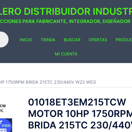
ERO DISTRIBUIDOR INDUSTRI
ACCIONES PARA FABRICANTE, INTEGRADOR, DISEÑADOR
INICIO
TIENDA
BUSCAR
OFERTAS
PRODU
MI CUENTA
P 1750RPM BRIDA 215TC 230/440V W22 WEG
01018ET3EM215TCW
MOTOR 10HP 1750RP
BRIDA 215TC 230/440