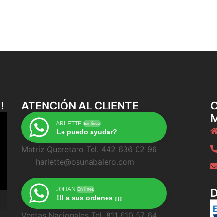
!
ATENCIÓN AL CLIENTE
C
ARLETTE
En línea
Le puedo ayudar?
Matriz Queretaro Tel. 442 636 02 96
harlette@osunabalero.com
JOHAN
En línea
!!! a sus ordenes ¡¡¡
Ventas Nacionales Tel. 811 610 57 64