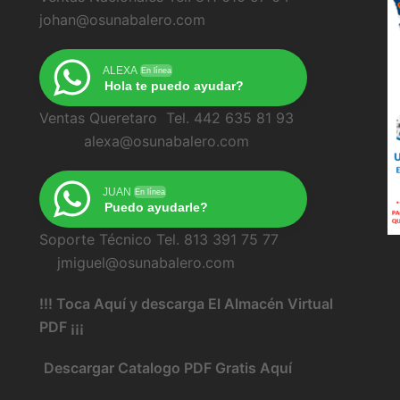
johan@osunabalero.com
ALEXA
En línea
Hola te puedo ayudar?
Ventas Queretaro Tel. 442 635 81 93
alexa@osunabalero.com
JUAN
En línea
Puedo ayudarle?
Soporte Técnico Tel. 813 391 75 77
jmiguel@osunabalero.com
!!! Toca Aquí y descarga El Almacén Virtual
PDF ¡¡¡
Descargar Catalogo PDF Gratis Aquí