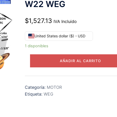
W22 WEG
$
1,527.13
IVA Incluido
United States dollar ($) - USD
1 disponibles
01018ET3EM215TCW
AÑADIR AL CARRITO
MOTOR
10HP
1750RPM
BRIDA
Categoría:
MOTOR
215TC
Etiqueta:
WEG
230/440V
W22
WEG