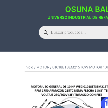
Saltar
OSUNA BAL
al
contenido
UNIVERSO INDUSTRIAL DE REF
Búsqueda
de
productos
Inicio
/
MOTOR
/ 01018ET3EM215TCW MOTOR 10H