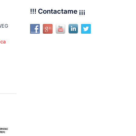
!!! Contactame ¡¡¡
WEG
ica