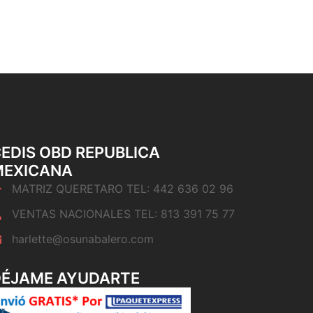
EDIS OBD REPUBLICA
MEXICANA
MATRIZ QUERETARO TEL: 442 636 02 96
VENTAS NACIONALES TEL: 813 391 75 77
harlette@osunabalero.com
DÉJAME AYUDARTE