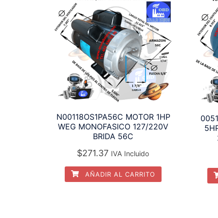
N00118OS1PA56C MOTOR 1HP
005
WEG MONOFASICO 127/220V
5HP
BRIDA 56C
$
271.37
IVA Incluido
AÑADIR AL CARRITO