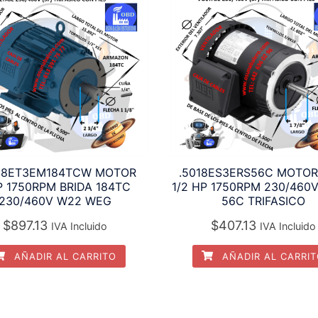
18ET3EM184TCW MOTOR
.5018ES3ERS56C MOTO
 1750RPM BRIDA 184TC
1/2 HP 1750RPM 230/460V
230/460V W22 WEG
56C TRIFASICO
$
897.13
$
407.13
IVA Incluido
IVA Incluido
AÑADIR AL CARRITO
AÑADIR AL CARRI